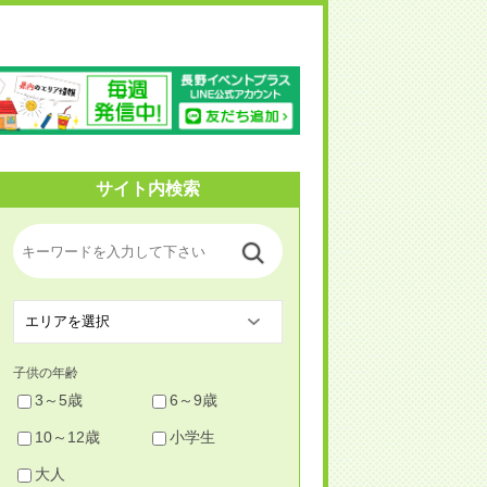
野イベントプラス
サイト内検索
子供の年齢
3～5歳
6～9歳
10～12歳
小学生
大人