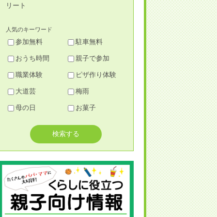
リート
人気のキーワード
参加無料
駐車無料
おうち時間
親子で参加
職業体験
ピザ作り体験
大道芸
梅雨
母の日
お菓子