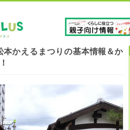
」
長
1回松本かえるまつりの基本情報＆か
！