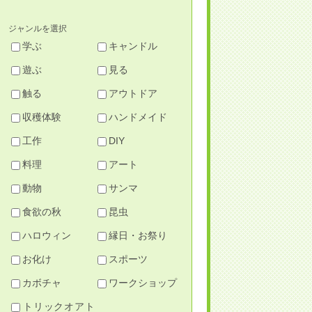
ジャンルを選択
学ぶ
キャンドル
遊ぶ
見る
触る
アウトドア
収穫体験
ハンドメイド
工作
DIY
料理
アート
動物
サンマ
食欲の秋
昆虫
ハロウィン
縁日・お祭り
お化け
スポーツ
カボチャ
ワークショップ
トリックオアト