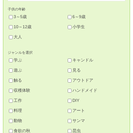
子供の年齢
3～5歳
6～9歳
10～12歳
小学生
大人
ジャンルを選択
学ぶ
キャンドル
遊ぶ
見る
触る
アウトドア
収穫体験
ハンドメイド
工作
DIY
料理
アート
動物
サンマ
食欲の秋
昆虫