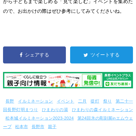
から子どもまで楽しめる「見て楽しむ」イベントを集めた
ので、お出かけの際はぜひ参考にしてみてくださいね。
シェアする
ツイートする
長野
イルミネーション
イベント
二月
提灯
祭り
第二十一
回長野灯明まつり
ひまわりの湯
ひまわりの森イルミネーション
松本城イルミネーション2023‐2024
第24回氷の彫刻展inエムウェ
ーブ
松本市
長野市
親子