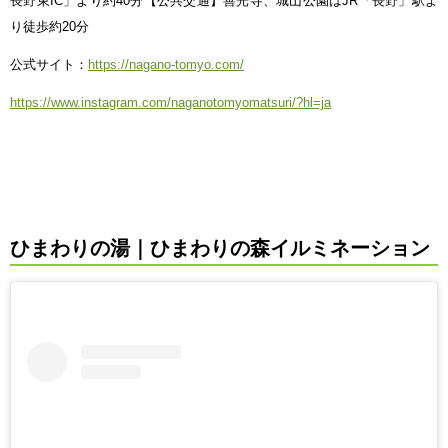
長野東IC」より約40分【公共交通】善光寺、城山公園はJR「長野」駅よ
り徒歩約20分
公式サイト：
https://nagano-tomyo.com/
https://www.instagram.com/naganotomyomatsuri/?hl=ja
ひまわりの湯｜ひまわりの森イルミネーション