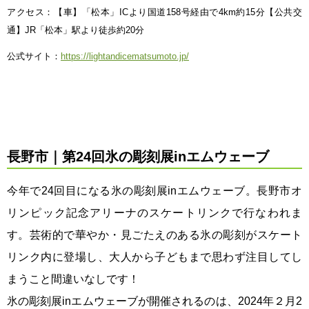
アクセス：【車】「松本」ICより国道158号経由で4km約15分【公共交
通】JR「松本」駅より徒歩約20分
公式サイト：
https://lightandicematsumoto.jp/
長野市｜第24回氷の彫刻展inエムウェーブ
今年で24回目になる氷の彫刻展inエムウェーブ。長野市オ
リンピック記念アリーナのスケートリンクで行なわれま
す。芸術的で華やか・見ごたえのある氷の彫刻がスケート
リンク内に登場し、大人から子どもまで思わず注目してし
まうこと間違いなしです！
氷の彫刻展inエムウェーブが開催されるのは、2024年２月2