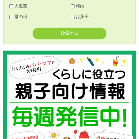
大道芸
梅雨
母の日
お菓子