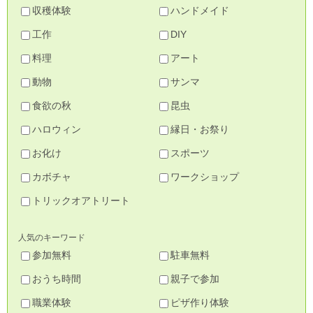
収穫体験
ハンドメイド
工作
DIY
料理
アート
動物
サンマ
食欲の秋
昆虫
ハロウィン
縁日・お祭り
お化け
スポーツ
カボチャ
ワークショップ
トリックオアトリート
人気のキーワード
参加無料
駐車無料
おうち時間
親子で参加
職業体験
ピザ作り体験