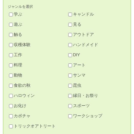
ジャンルを選択
学ぶ
キャンドル
遊ぶ
見る
触る
アウトドア
収穫体験
ハンドメイド
工作
DIY
料理
アート
動物
サンマ
食欲の秋
昆虫
ハロウィン
縁日・お祭り
お化け
スポーツ
カボチャ
ワークショップ
トリックオアトリート