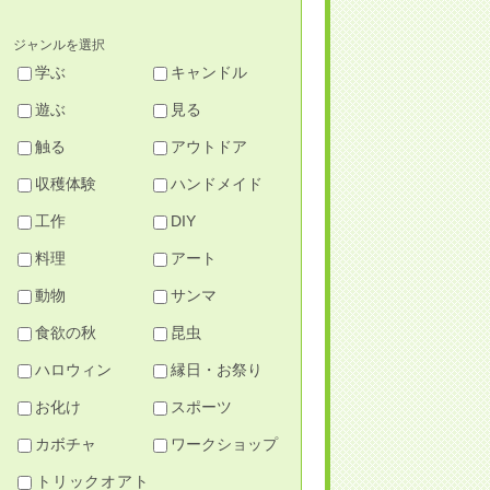
ジャンルを選択
学ぶ
キャンドル
遊ぶ
見る
触る
アウトドア
収穫体験
ハンドメイド
工作
DIY
料理
アート
動物
サンマ
食欲の秋
昆虫
ハロウィン
縁日・お祭り
お化け
スポーツ
カボチャ
ワークショップ
トリックオアト