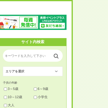
野イベントプラス
サイト内検索
子供の年齢
3～5歳
6～9歳
10～12歳
小学生
大人