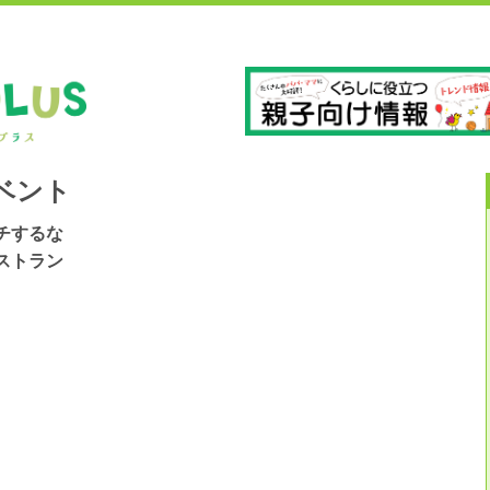
」
長
ベント
チするな
ストラン