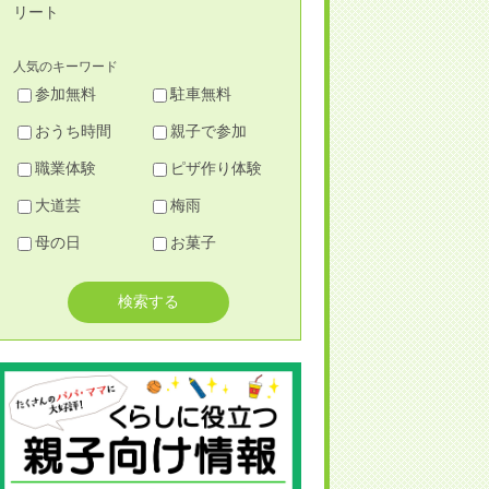
リート
人気のキーワード
参加無料
駐車無料
おうち時間
親子で参加
職業体験
ピザ作り体験
大道芸
梅雨
母の日
お菓子