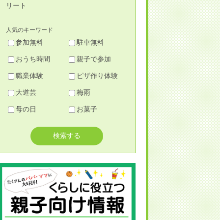
リート
人気のキーワード
参加無料
駐車無料
おうち時間
親子で参加
職業体験
ピザ作り体験
大道芸
梅雨
母の日
お菓子