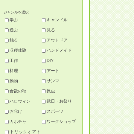
ジャンルを選択
学ぶ
キャンドル
遊ぶ
見る
触る
アウトドア
収穫体験
ハンドメイド
工作
DIY
料理
アート
動物
サンマ
食欲の秋
昆虫
ハロウィン
縁日・お祭り
お化け
スポーツ
カボチャ
ワークショップ
トリックオアト