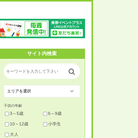
野イベントプラス
サイト内検索
子供の年齢
3～5歳
6～9歳
10～12歳
小学生
大人