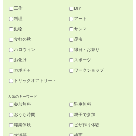
工作
DIY
料理
アート
動物
サンマ
食欲の秋
昆虫
ハロウィン
縁日・お祭り
お化け
スポーツ
カボチャ
ワークショップ
トリックオアトリート
人気のキーワード
参加無料
駐車無料
おうち時間
親子で参加
職業体験
ピザ作り体験
大道芸
梅雨