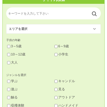
子供の年齢
3～5歳
6～9歳
10～12歳
小学生
大人
ジャンルを選択
学ぶ
キャンドル
遊ぶ
見る
触る
アウトドア
収穫体験
ハンドメイド