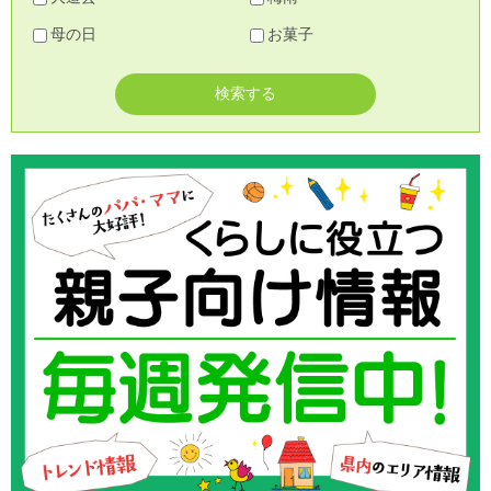
母の日
お菓子