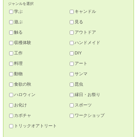
ジャンルを選択
学ぶ
キャンドル
遊ぶ
見る
触る
アウトドア
収穫体験
ハンドメイド
工作
DIY
料理
アート
動物
サンマ
食欲の秋
昆虫
ハロウィン
縁日・お祭り
お化け
スポーツ
カボチャ
ワークショップ
トリックオアトリート