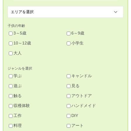
子供の年齢
3～5歳
6～9歳
10～12歳
小学生
大人
ジャンルを選択
学ぶ
キャンドル
遊ぶ
見る
触る
アウトドア
収穫体験
ハンドメイド
工作
DIY
料理
アート