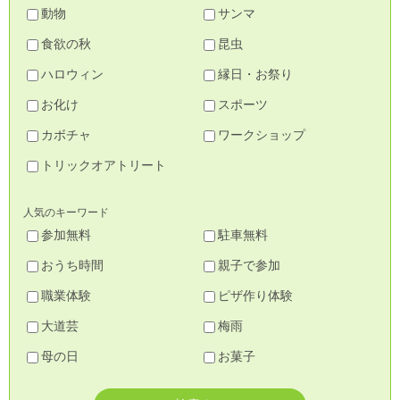
動物
サンマ
食欲の秋
昆虫
ハロウィン
縁日・お祭り
お化け
スポーツ
カボチャ
ワークショップ
トリックオアトリート
人気のキーワード
参加無料
駐車無料
おうち時間
親子で参加
職業体験
ピザ作り体験
大道芸
梅雨
母の日
お菓子