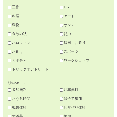
工作
DIY
料理
アート
動物
サンマ
食欲の秋
昆虫
ハロウィン
縁日・お祭り
お化け
スポーツ
カボチャ
ワークショップ
トリックオアトリート
人気のキーワード
参加無料
駐車無料
おうち時間
親子で参加
職業体験
ピザ作り体験
大道芸
梅雨