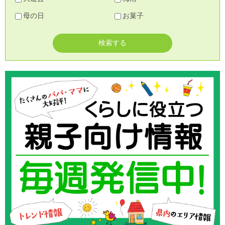
母の日
お菓子