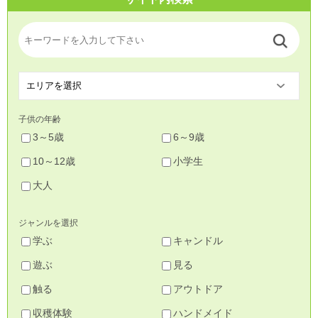
子供の年齢
3～5歳
6～9歳
10～12歳
小学生
大人
ジャンルを選択
学ぶ
キャンドル
遊ぶ
見る
触る
アウトドア
収穫体験
ハンドメイド