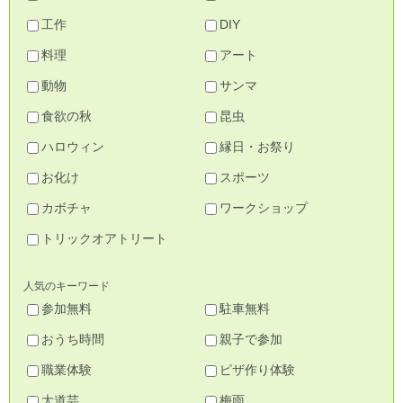
工作
DIY
料理
アート
動物
サンマ
食欲の秋
昆虫
ハロウィン
縁日・お祭り
お化け
スポーツ
カボチャ
ワークショップ
トリックオアトリート
人気のキーワード
参加無料
駐車無料
おうち時間
親子で参加
職業体験
ピザ作り体験
大道芸
梅雨