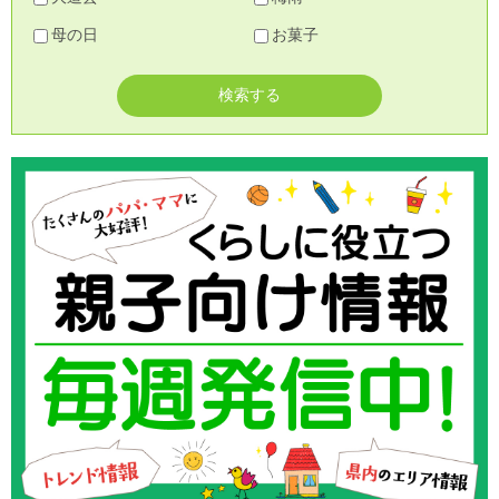
母の日
お菓子