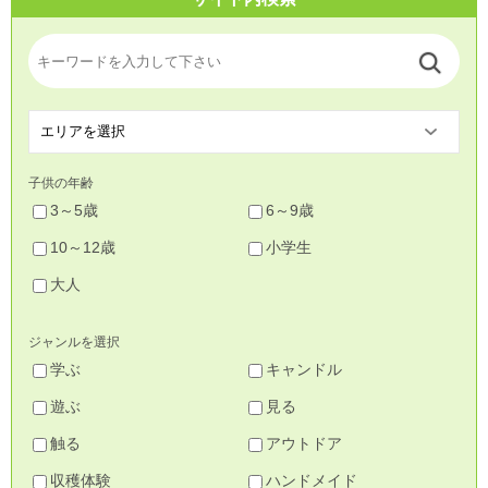
子供の年齢
3～5歳
6～9歳
10～12歳
小学生
大人
ジャンルを選択
学ぶ
キャンドル
遊ぶ
見る
触る
アウトドア
収穫体験
ハンドメイド