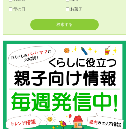
母の日
お菓子