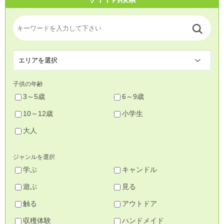
子供の年齢
3～5歳
6～9歳
10～12歳
小学生
大人
ジャンルを選択
学ぶ
キャンドル
遊ぶ
見る
触る
アウトドア
収穫体験
ハンドメイド