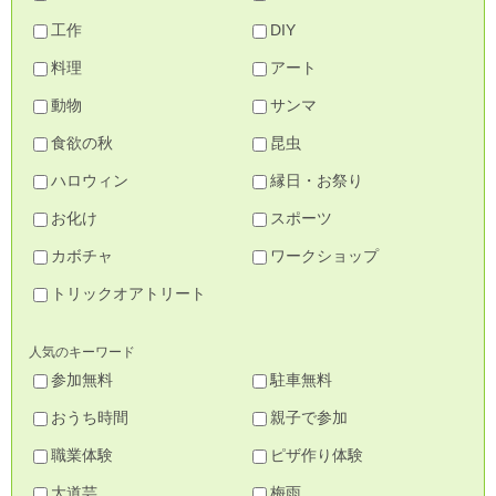
工作
DIY
料理
アート
動物
サンマ
食欲の秋
昆虫
ハロウィン
縁日・お祭り
お化け
スポーツ
カボチャ
ワークショップ
トリックオアトリート
人気のキーワード
参加無料
駐車無料
おうち時間
親子で参加
職業体験
ピザ作り体験
大道芸
梅雨