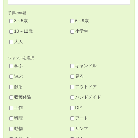
子供の年齢
3～5歳
6～9歳
10～12歳
小学生
大人
ジャンルを選択
学ぶ
キャンドル
遊ぶ
見る
触る
アウトドア
収穫体験
ハンドメイド
工作
DIY
料理
アート
動物
サンマ