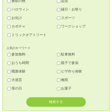
食欲の秋
昆虫
ハロウィン
縁日・お祭り
お化け
スポーツ
カボチャ
ワークショップ
トリックオアトリート
人気のキーワード
参加無料
駐車無料
おうち時間
親子で参加
職業体験
ピザ作り体験
大道芸
梅雨
母の日
お菓子