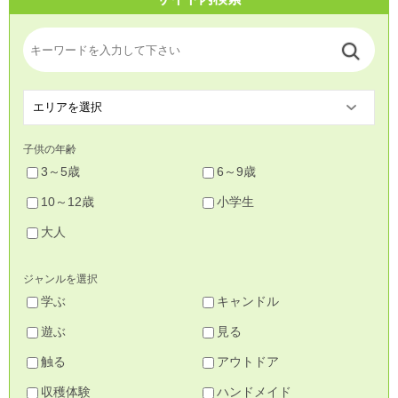
子供の年齢
3～5歳
6～9歳
10～12歳
小学生
大人
ジャンルを選択
学ぶ
キャンドル
遊ぶ
見る
触る
アウトドア
収穫体験
ハンドメイド