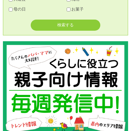
母の日
お菓子