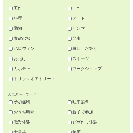
工作
DIY
料理
アート
動物
サンマ
食欲の秋
昆虫
ハロウィン
縁日・お祭り
お化け
スポーツ
カボチャ
ワークショップ
トリックオアトリート
人気のキーワード
参加無料
駐車無料
おうち時間
親子で参加
職業体験
ピザ作り体験
大道芸
梅雨