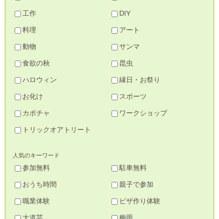
工作
DIY
料理
アート
動物
サンマ
食欲の秋
昆虫
ハロウィン
縁日・お祭り
お化け
スポーツ
カボチャ
ワークショップ
トリックオアトリート
人気のキーワード
参加無料
駐車無料
おうち時間
親子で参加
職業体験
ピザ作り体験
大道芸
梅雨