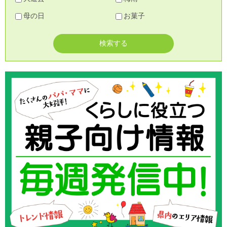
母の日
お菓子