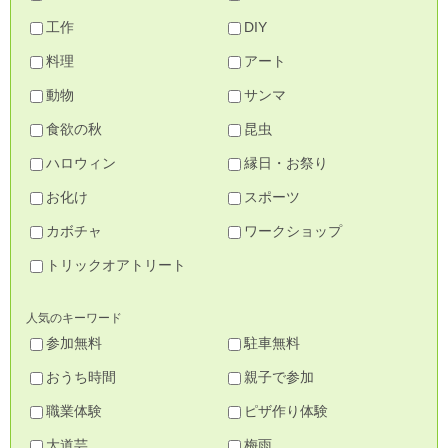
工作
DIY
料理
アート
動物
サンマ
食欲の秋
昆虫
ハロウィン
縁日・お祭り
お化け
スポーツ
カボチャ
ワークショップ
トリックオアトリート
人気のキーワード
参加無料
駐車無料
おうち時間
親子で参加
職業体験
ピザ作り体験
大道芸
梅雨