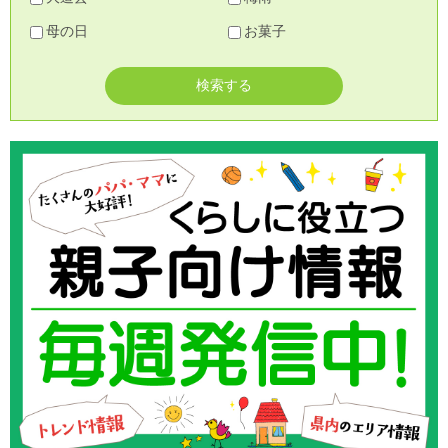
母の日
お菓子