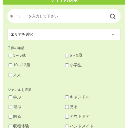
子供の年齢
3～5歳
6～9歳
10～12歳
小学生
大人
ジャンルを選択
学ぶ
キャンドル
遊ぶ
見る
触る
アウトドア
収穫体験
ハンドメイド