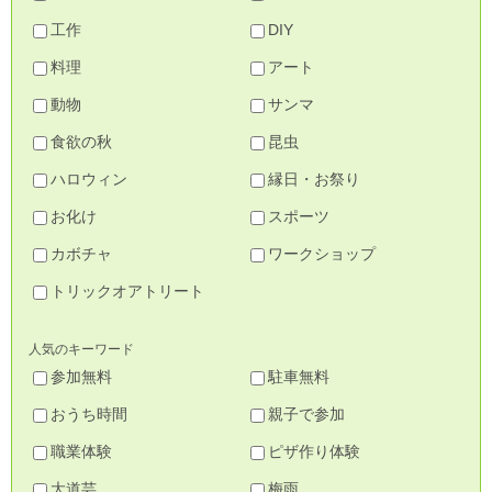
工作
DIY
料理
アート
動物
サンマ
食欲の秋
昆虫
ハロウィン
縁日・お祭り
お化け
スポーツ
カボチャ
ワークショップ
トリックオアトリート
人気のキーワード
参加無料
駐車無料
おうち時間
親子で参加
職業体験
ピザ作り体験
大道芸
梅雨