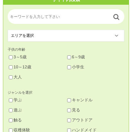
子供の年齢
3～5歳
6～9歳
10～12歳
小学生
大人
ジャンルを選択
学ぶ
キャンドル
遊ぶ
見る
触る
アウトドア
収穫体験
ハンドメイド