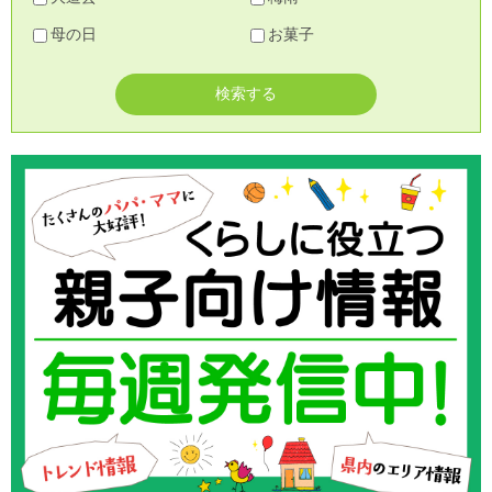
母の日
お菓子