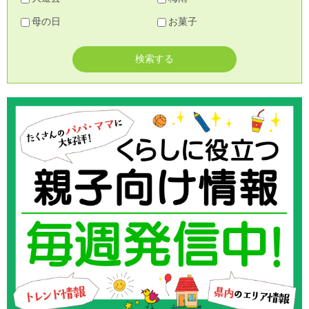
母の日
お菓子