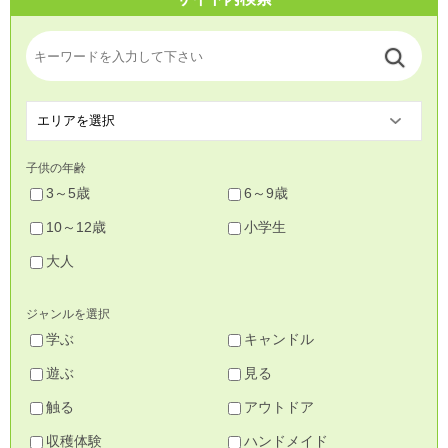
子供の年齢
3～5歳
6～9歳
10～12歳
小学生
大人
ジャンルを選択
学ぶ
キャンドル
遊ぶ
見る
触る
アウトドア
収穫体験
ハンドメイド