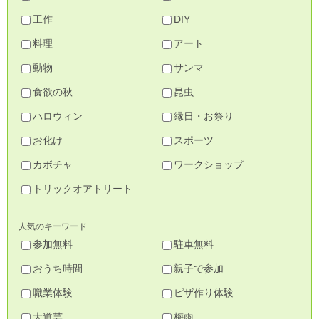
工作
DIY
料理
アート
動物
サンマ
食欲の秋
昆虫
ハロウィン
縁日・お祭り
お化け
スポーツ
カボチャ
ワークショップ
トリックオアトリート
人気のキーワード
参加無料
駐車無料
おうち時間
親子で参加
職業体験
ピザ作り体験
大道芸
梅雨