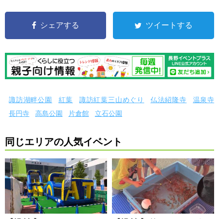
シェアする
ツイートする
諏訪湖畔公園
紅葉
諏訪紅葉三山めぐり
仏法紹隆寺
温泉寺
長円寺
高島公園
片倉館
立石公園
同じエリアの人気イベント