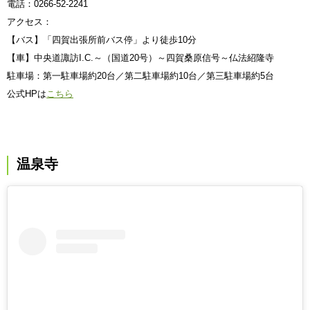
電話：0266-52-2241
アクセス：
【バス】「四賀出張所前バス停」より徒歩10分
【車】中央道諏訪I.C.～（国道20号）～四賀桑原信号～仏法紹隆寺
駐車場：第一駐車場約20台／第二駐車場約10台／第三駐車場約5台
公式HPは
こちら
温泉寺