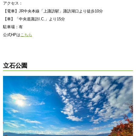
アクセス：
【電車】JR中央本線「上諏訪駅」諏訪湖口より徒歩10分
【車】「中央道諏訪I.C.」より15分
駐車場：有
公式HPは
こちら
立石公園