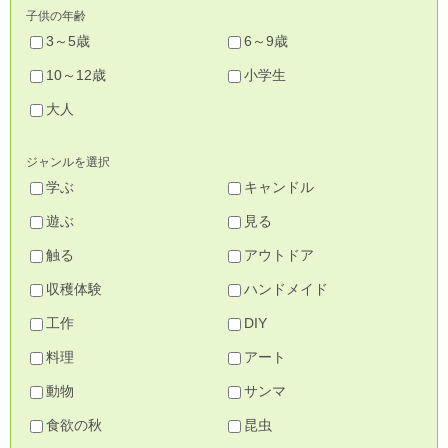
子供の年齢
3～5歳
6～9歳
10～12歳
小学生
大人
ジャンルを選択
学ぶ
キャンドル
遊ぶ
見る
触る
アウトドア
収穫体験
ハンドメイド
工作
DIY
料理
アート
動物
サンマ
食欲の秋
昆虫