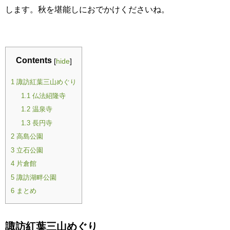
します。秋を堪能しにおでかけくださいね。
Contents
[
hide
]
諏訪紅葉三山めぐり
1
仏法紹隆寺
1.1
温泉寺
1.2
長円寺
1.3
高島公園
2
立石公園
3
片倉館
4
諏訪湖畔公園
5
まとめ
6
諏訪紅葉三山めぐり