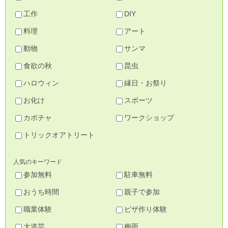
工作
DIY
料理
アート
動物
サンマ
食欲の秋
昆虫
ハロウィン
縁日・お祭り
お化け
スポーツ
カボチャ
ワークショップ
トリックオアトリート
人気のキーワード
参加無料
駐車無料
おうち時間
親子で参加
職業体験
ピザ作り体験
大道芸
梅雨