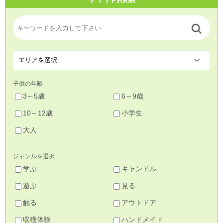
子供の年齢
3～5歳
6～9歳
10～12歳
小学生
大人
ジャンルを選択
学ぶ
キャンドル
遊ぶ
見る
触る
アウトドア
収穫体験
ハンドメイド