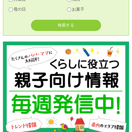
母の日
お菓子