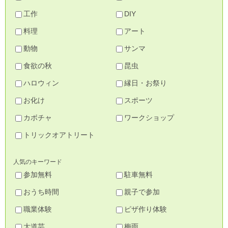
工作
DIY
料理
アート
動物
サンマ
食欲の秋
昆虫
ハロウィン
縁日・お祭り
お化け
スポーツ
カボチャ
ワークショップ
トリックオアトリート
人気のキーワード
参加無料
駐車無料
おうち時間
親子で参加
職業体験
ピザ作り体験
大道芸
梅雨