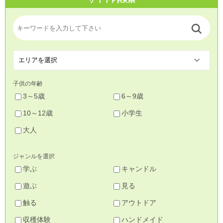
子供の年齢
3～5歳
6～9歳
10～12歳
小学生
大人
ジャンルを選択
学ぶ
キャンドル
遊ぶ
見る
触る
アウトドア
収穫体験
ハンドメイド