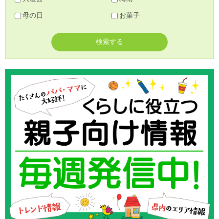
母の日
お菓子