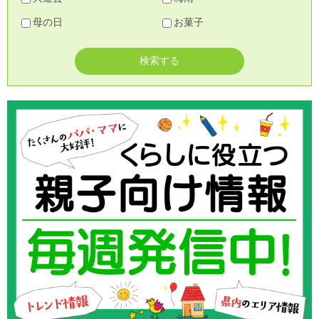
母の日
お菓子