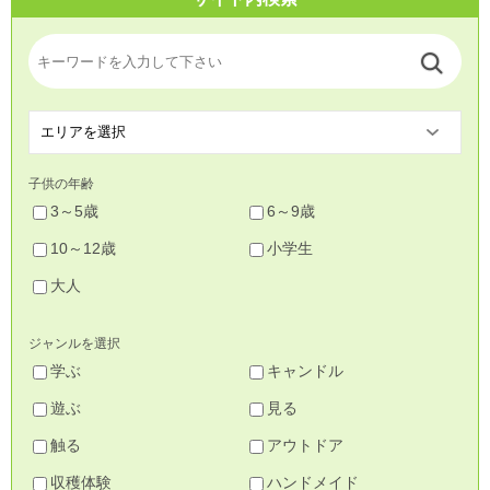
子供の年齢
3～5歳
6～9歳
10～12歳
小学生
大人
ジャンルを選択
学ぶ
キャンドル
遊ぶ
見る
触る
アウトドア
収穫体験
ハンドメイド