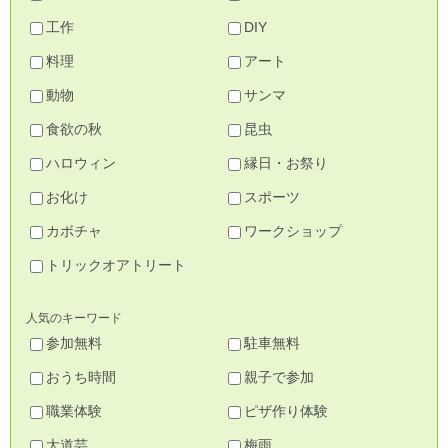
工作
DIY
料理
アート
動物
サンマ
食欲の秋
昆虫
ハロウィン
縁日・お祭り
お化け
スポーツ
カボチャ
ワークショップ
トリックオアトリート
人気のキーワード
参加無料
駐車無料
おうち時間
親子で参加
職業体験
ピザ作り体験
大道芸
梅雨