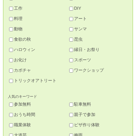
工作
DIY
料理
アート
動物
サンマ
食欲の秋
昆虫
ハロウィン
縁日・お祭り
お化け
スポーツ
カボチャ
ワークショップ
トリックオアトリート
人気のキーワード
参加無料
駐車無料
おうち時間
親子で参加
職業体験
ピザ作り体験
大道芸
梅雨