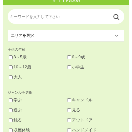
子供の年齢
3～5歳
6～9歳
10～12歳
小学生
大人
ジャンルを選択
学ぶ
キャンドル
遊ぶ
見る
触る
アウトドア
収穫体験
ハンドメイド