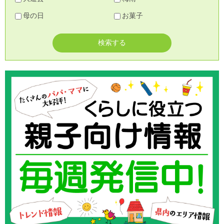
母の日
お菓子