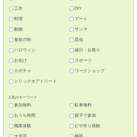
工作
DIY
料理
アート
動物
サンマ
食欲の秋
昆虫
ハロウィン
縁日・お祭り
お化け
スポーツ
カボチャ
ワークショップ
トリックオアトリート
人気のキーワード
参加無料
駐車無料
おうち時間
親子で参加
職業体験
ピザ作り体験
大道芸
梅雨