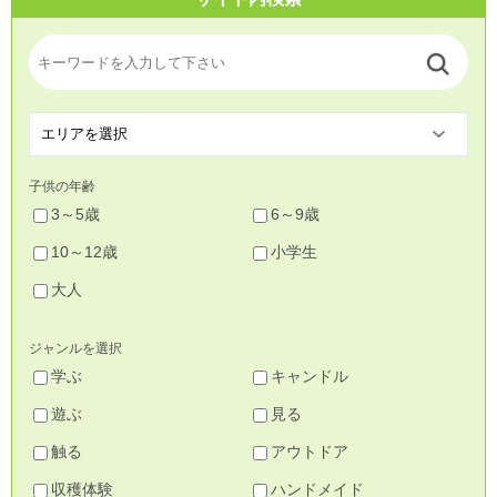
子供の年齢
3～5歳
6～9歳
10～12歳
小学生
大人
ジャンルを選択
学ぶ
キャンドル
遊ぶ
見る
触る
アウトドア
収穫体験
ハンドメイド