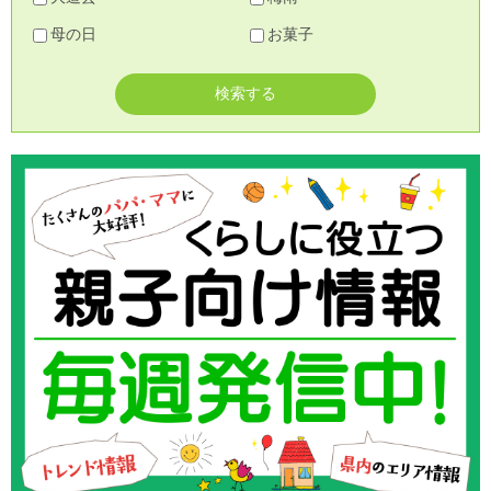
母の日
お菓子