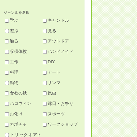
ジャンルを選択
学ぶ
キャンドル
遊ぶ
見る
触る
アウトドア
収穫体験
ハンドメイド
工作
DIY
料理
アート
動物
サンマ
食欲の秋
昆虫
ハロウィン
縁日・お祭り
お化け
スポーツ
カボチャ
ワークショップ
トリックオアト