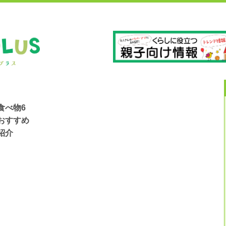
」
長
食べ物6
おすすめ
紹介