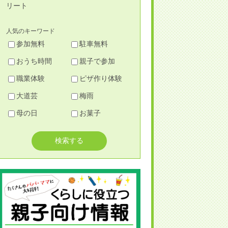
リート
人気のキーワード
参加無料
駐車無料
おうち時間
親子で参加
職業体験
ピザ作り体験
大道芸
梅雨
母の日
お菓子