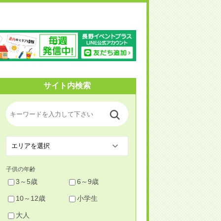
野イベントプラス
サイト内検索
子供の年齢
3～5歳
6～9歳
10～12歳
小学生
大人