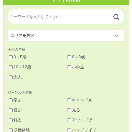
子供の年齢
3～5歳
6～9歳
10～12歳
小学生
大人
ジャンルを選択
学ぶ
キャンドル
遊ぶ
見る
触る
アウトドア
収穫体験
ハンドメイド