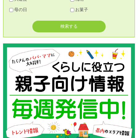
母の日
お菓子