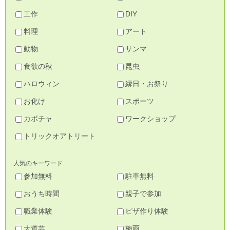
工作
DIY
料理
アート
動物
サンマ
食欲の秋
昆虫
ハロウィン
縁日・お祭り
お化け
スポーツ
カボチャ
ワークショップ
トリックオアトリート
人気のキーワード
参加無料
駐車無料
おうち時間
親子で参加
職業体験
ピザ作り体験
大道芸
梅雨