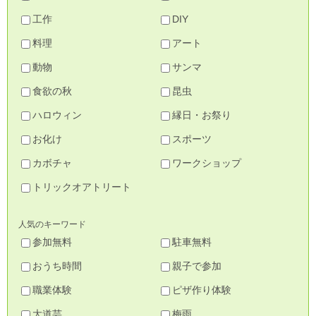
工作
DIY
料理
アート
動物
サンマ
食欲の秋
昆虫
ハロウィン
縁日・お祭り
お化け
スポーツ
カボチャ
ワークショップ
トリックオアトリート
人気のキーワード
参加無料
駐車無料
おうち時間
親子で参加
職業体験
ピザ作り体験
大道芸
梅雨