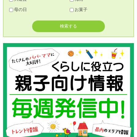
母の日
お菓子