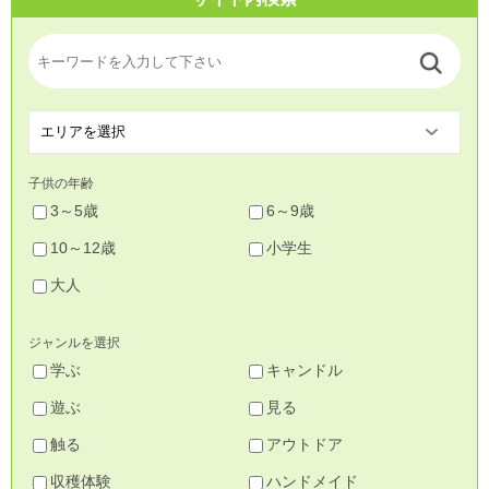
子供の年齢
3～5歳
6～9歳
10～12歳
小学生
大人
ジャンルを選択
学ぶ
キャンドル
遊ぶ
見る
触る
アウトドア
収穫体験
ハンドメイド