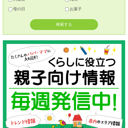
母の日
お菓子