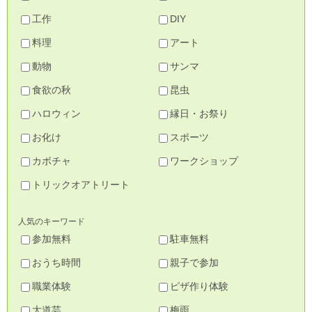
工作
DIY
料理
アート
動物
サンマ
食欲の秋
昆虫
ハロウィン
縁日・お祭り
お化け
スポーツ
カボチャ
ワークショップ
トリックオアトリート
人気のキーワード
参加無料
駐車無料
おうち時間
親子で参加
職業体験
ピザ作り体験
大道芸
梅雨