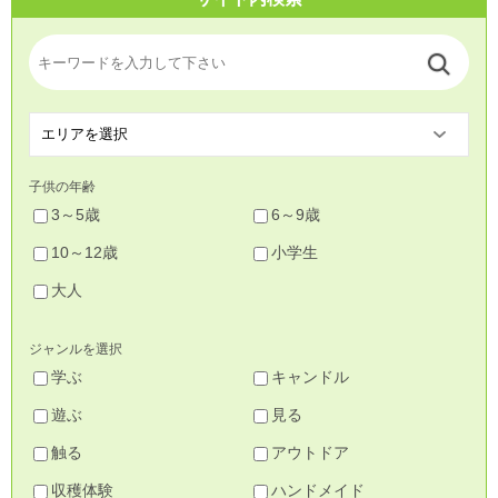
子供の年齢
3～5歳
6～9歳
10～12歳
小学生
大人
ジャンルを選択
学ぶ
キャンドル
遊ぶ
見る
触る
アウトドア
収穫体験
ハンドメイド