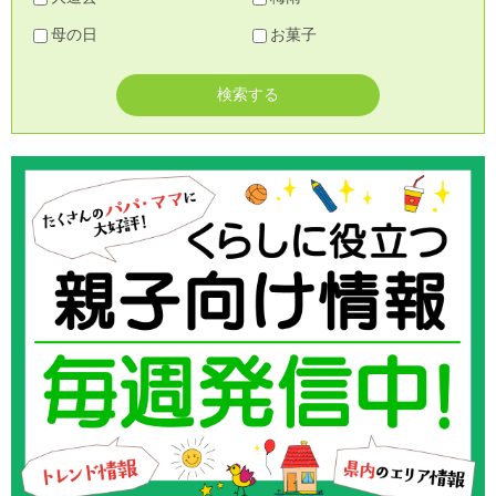
母の日
お菓子