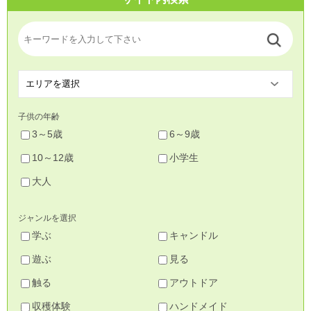
子供の年齢
3～5歳
6～9歳
10～12歳
小学生
大人
ジャンルを選択
学ぶ
キャンドル
遊ぶ
見る
触る
アウトドア
収穫体験
ハンドメイド