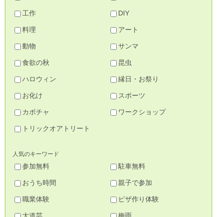
工作
DIY
料理
アート
動物
サンマ
食欲の秋
昆虫
ハロウィン
縁日・お祭り
お化け
スポーツ
カボチャ
ワークショップ
トリックオアトリート
人気のキーワード
参加無料
駐車無料
おうち時間
親子で参加
職業体験
ピザ作り体験
大道芸
梅雨