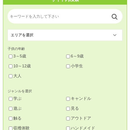
子供の年齢
3～5歳
6～9歳
10～12歳
小学生
大人
ジャンルを選択
学ぶ
キャンドル
遊ぶ
見る
触る
アウトドア
収穫体験
ハンドメイド