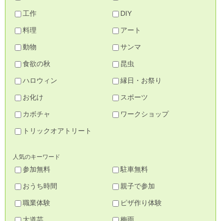
工作
DIY
料理
アート
動物
サンマ
食欲の秋
昆虫
ハロウィン
縁日・お祭り
お化け
スポーツ
カボチャ
ワークショップ
トリックオアトリート
人気のキーワード
参加無料
駐車無料
おうち時間
親子で参加
職業体験
ピザ作り体験
大道芸
梅雨