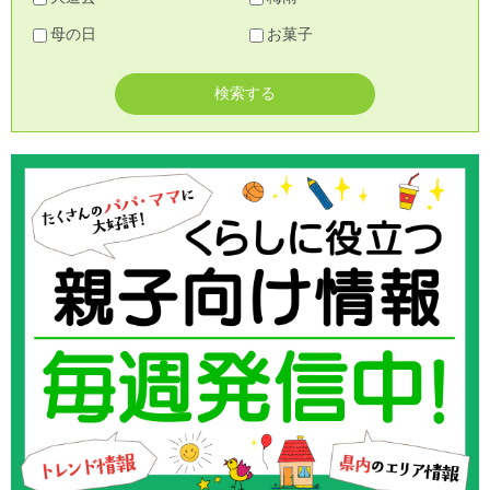
母の日
お菓子