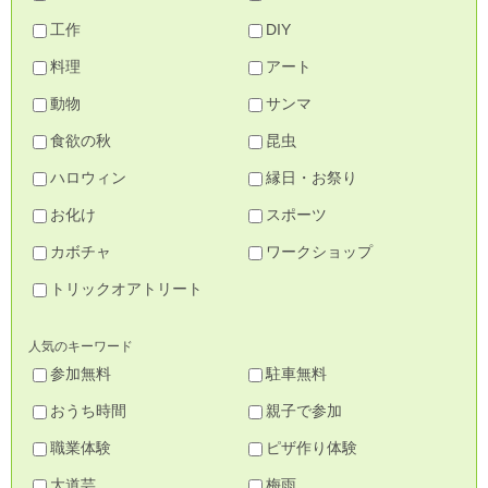
工作
DIY
料理
アート
動物
サンマ
食欲の秋
昆虫
ハロウィン
縁日・お祭り
お化け
スポーツ
カボチャ
ワークショップ
トリックオアトリート
人気のキーワード
参加無料
駐車無料
おうち時間
親子で参加
職業体験
ピザ作り体験
大道芸
梅雨