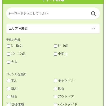
子供の年齢
3～5歳
6～9歳
10～12歳
小学生
大人
ジャンルを選択
学ぶ
キャンドル
遊ぶ
見る
触る
アウトドア
収穫体験
ハンドメイド