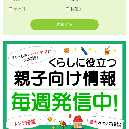
母の日
お菓子