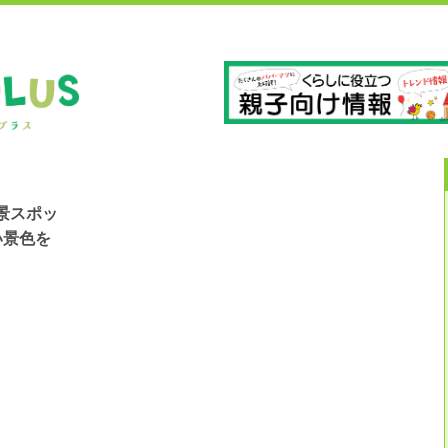
」
長
景スポッ
い景色を