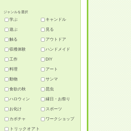
ジャンルを選択
学ぶ
キャンドル
遊ぶ
見る
触る
アウトドア
収穫体験
ハンドメイド
工作
DIY
料理
アート
動物
サンマ
食欲の秋
昆虫
ハロウィン
縁日・お祭り
お化け
スポーツ
カボチャ
ワークショップ
トリックオアト