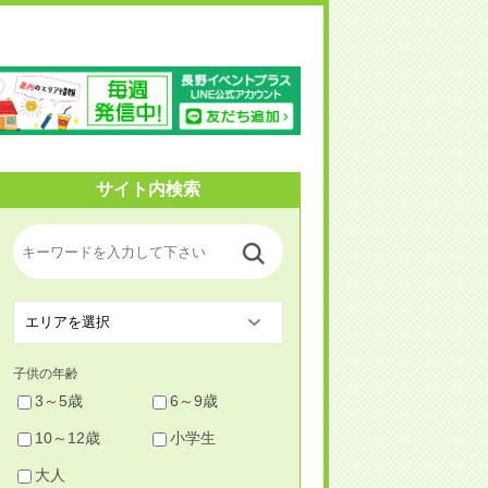
野イベントプラス
サイト内検索
子供の年齢
3～5歳
6～9歳
10～12歳
小学生
大人