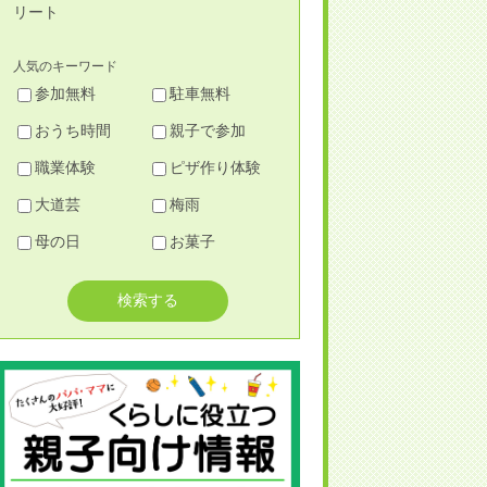
リート
人気のキーワード
参加無料
駐車無料
おうち時間
親子で参加
職業体験
ピザ作り体験
大道芸
梅雨
母の日
お菓子