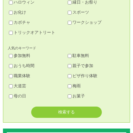
ハロウィン
縁日・お祭り
お化け
スポーツ
カボチャ
ワークショップ
トリックオアトリート
人気のキーワード
参加無料
駐車無料
おうち時間
親子で参加
職業体験
ピザ作り体験
大道芸
梅雨
母の日
お菓子