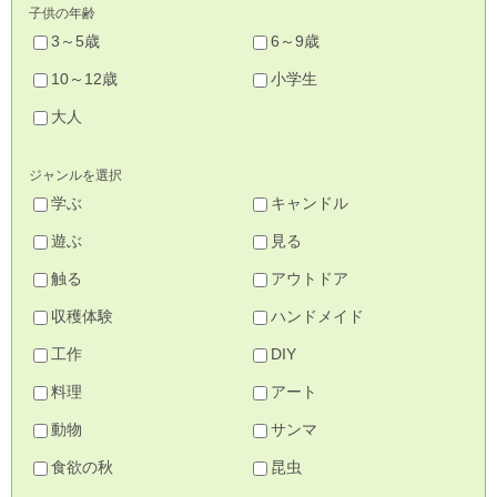
子供の年齢
3～5歳
6～9歳
10～12歳
小学生
大人
ジャンルを選択
学ぶ
キャンドル
遊ぶ
見る
触る
アウトドア
収穫体験
ハンドメイド
工作
DIY
料理
アート
動物
サンマ
食欲の秋
昆虫