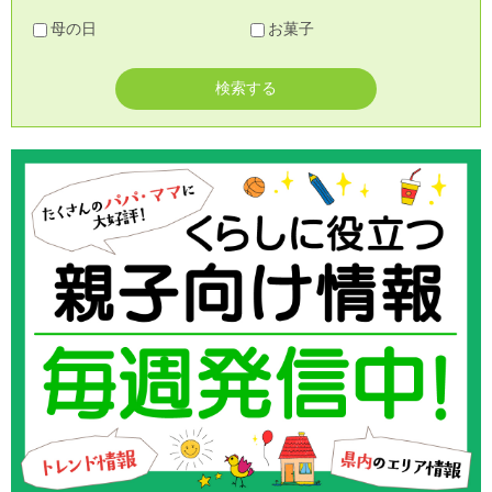
母の日
お菓子