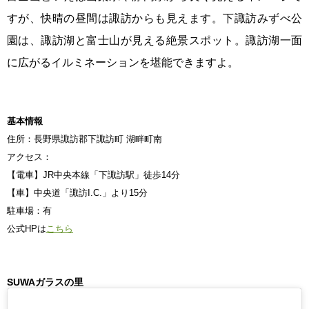
すが、快晴の昼間は諏訪からも見えます。下諏訪みずべ公
園は、諏訪湖と富士山が見える絶景スポット。諏訪湖一面
に広がるイルミネーションを堪能できますよ。
基本情報
住所：長野県諏訪郡下諏訪町 湖畔町南
アクセス：
【電車】JR中央本線「下諏訪駅」徒歩14分
【車】中央道「諏訪I.C.」より15分
駐車場：有
公式HPは
こちら
SUWAガラスの里