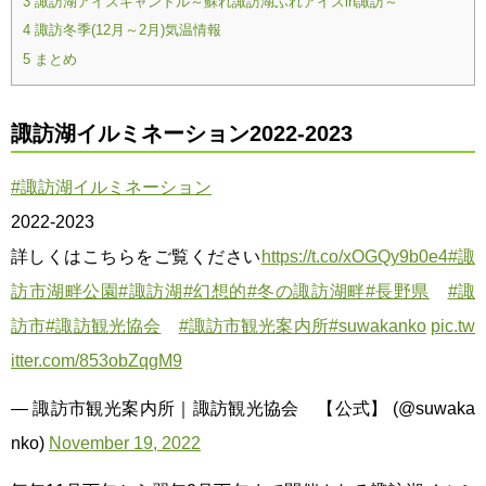
諏訪湖アイスキャンドル～蘇れ諏訪湖ふれアイスin諏訪～
3
諏訪冬季(12月～2月)気温情報
4
まとめ
5
諏訪湖イルミネーション2022-2023
#諏訪湖イルミネーション
2022-2023
詳しくはこちらをご覧ください
https://t.co/xOGQy9b0e4
#諏
訪市湖畔公園
#諏訪湖
#幻想的
#冬の諏訪湖畔
#長野県
#諏
訪市
#諏訪観光協会
#諏訪市観光案内所
#suwakanko
pic.tw
itter.com/853obZqgM9
— 諏訪市観光案内所｜諏訪観光協会 【公式】 (@suwaka
nko)
November 19, 2022