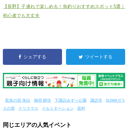
【長野】子連れで楽しめる！魚釣りおすすめスポット5選｜
初心者でも大丈夫
シェアする
ツイートする
双泉の宿 朱白
御宿 鯉住
下諏訪みずべ公園
諏訪市
SUWAガラ
スの里
クリスマス
イルミネーション
原村
同じエリアの人気イベント