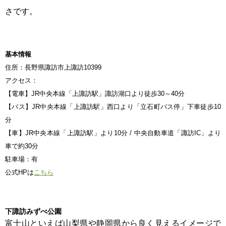
さです。
基本情報
住所：長野県諏訪市上諏訪10399
アクセス：
【電車】JR中央本線「上諏訪駅」諏訪湖口より徒歩30～40分
【バス】JR中央本線「上諏訪駅」西口より「立石町バス停」下車徒歩10
分
【車】JR中央本線「上諏訪駅」より10分 / 中央自動車道「諏訪IC」より
車で約30分
駐車場：有
公式HPは
こちら
下諏訪みずべ公園
富士山といえば山梨県や静岡県から良く見えるイメージで