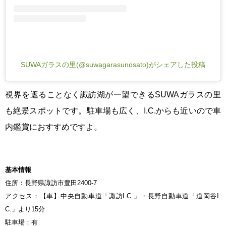
SUWAガラスの里(@suwagarasunosato)がシェアした投稿
視界を遮ることなく諏訪湖が一望できるSUWAガラスの里
も絶景スポットです。駐車場も広く、I.C.からも近いので車
内鑑賞におすすめですよ。
基本情報
住所：長野県諏訪市豊田2400-7
アクセス：【車】中央自動車道「諏訪I.C.」・長野自動車道「道岡谷I.
C.」より15分
駐車場：有