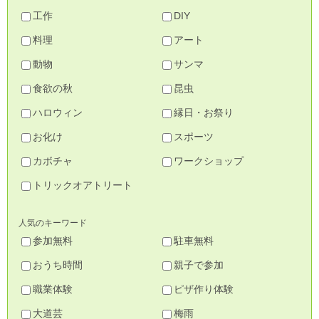
工作
DIY
料理
アート
動物
サンマ
食欲の秋
昆虫
ハロウィン
縁日・お祭り
お化け
スポーツ
カボチャ
ワークショップ
トリックオアトリート
人気のキーワード
参加無料
駐車無料
おうち時間
親子で参加
職業体験
ピザ作り体験
大道芸
梅雨