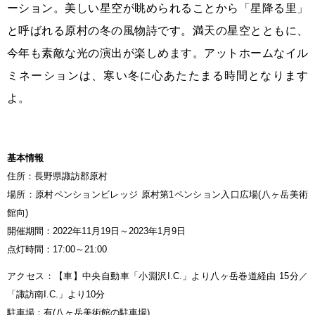
ーション。美しい星空が眺められることから「星降る里」
と呼ばれる原村の冬の風物詩です。満天の星空とともに、
今年も素敵な光の演出が楽しめます。アットホームなイル
ミネーションは、寒い冬に心あたたまる時間となります
よ。
基本情報
住所：長野県諏訪郡原村
場所：原村ペンションビレッジ 原村第1ペンション入口広場(八ヶ岳美術
館向)
開催期間：2022年11月19日～2023年1月9日
点灯時間：17:00～21:00
アクセス：【車】中央自動車「小淵沢I.C.」より八ヶ岳巻道経由 15分／
「諏訪南I.C.」より10分
駐車場：有(八ヶ岳美術館の駐車場)