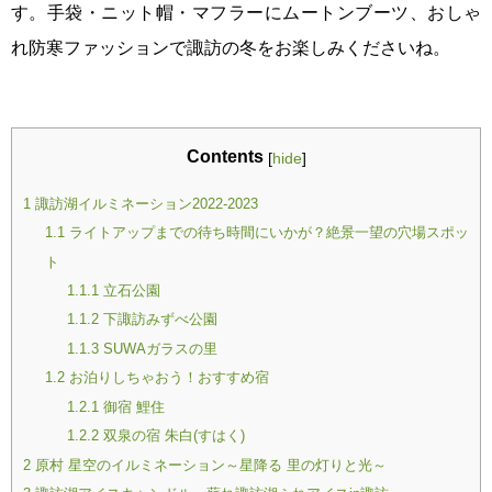
す。手袋・ニット帽・マフラーにムートンブーツ、おしゃ
れ防寒ファッションで諏訪の冬をお楽しみくださいね。
Contents
[
hide
]
諏訪湖イルミネーション2022-2023
1
ライトアップまでの待ち時間にいかが？絶景一望の穴場スポッ
1.1
ト
立石公園
1.1.1
下諏訪みずべ公園
1.1.2
SUWAガラスの里
1.1.3
お泊りしちゃおう！おすすめ宿
1.2
御宿 鯉住
1.2.1
双泉の宿 朱白(すはく)
1.2.2
原村 星空のイルミネーション～星降る 里の灯りと光～
2